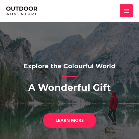
跳
至
MAI
主
要
MEN
內
容
Explore the Colourful World
A Wonderful Gift
LEARN MORE